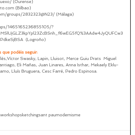
quexo/ (Ourense)
ato.com (Bilbao)
r.com/groups/2832323@N23/ (Málaga)  
oups/1465165236855105/?
VZMSlUjGLZ3kpYpl23ZcBSnh_f6wEG5fQ%3AAdw4JyQUFCw3
dkeSjBSA  (Logroño)
s que podéis seguir: 
és,Víctor Swasky, Lapin, Lluisot, Merce Guiu Prats  Miguel 
ntiago, Eli Mañas, Juan Linares, Anna Isthar, Mekaely Eklu-
amo, Lluís Bruguera, Cesc Farré, Pedro Espinosa.
n
workshop
sketching
sant pau
modernisme