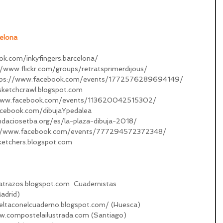
celona
ok.com/inkyfingers.barcelona/
//www.flickr.com/groups/retratsprimerdijous/
https://www.facebook.com/events/1772576289694149/
sketchcrawl.blogspot.com
www.facebook.com/events/113620042515302/    
acebook.com/dibujaYpedalea
ndaciosetba.org/es/la-plaza-dibuja-2018/
s://www.facebook.com/events/777294572372348/
ketchers.blogspot.com
atrazos.blogspot.com  Cuadernistas 
adrid)
ueltaconelcuaderno.blogspot.com/ (Huesca)
w.compostelailustrada.com (Santiago)