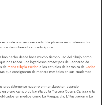
e esconde una vieja necesidad de plasmar en cuadernos las 
 vamos descubriendo en cada época.
ctos han hecho desde hace mucho tiempo uso del dibujo como 
 que nos rodea. Los ingeniosos prototipos de Leonardo da 
as de 
Maria Sibylla Merian
 o los estudios de botánica de 
Carlos 
istas que consignaron de manera metódica en sus cuadernos 
.
es probablemente nuestro primer sketcher, dejando 
s en pleno campo de batalla de la Tercera Guerra Carlista o la 
blicados en medios como La Vanguardia, L’Illustration o Le 