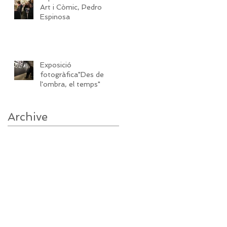
Art i Còmic, Pedro
Espinosa
Exposició
fotogràfica"Des de
l'ombra, el temps"
Archive