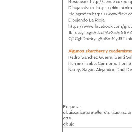
Bosquexo  http://sende.co/bos
Dibujatolrato  https://dibujatolr
Malagráfica https://www.flick
Dibujando La Rioja
https://www.facebook.com/gr
fb_dtsg_ag=AdzcPAvXEAr56
Cj2CghDbMrysg5pSmMyJ3TxnbP
Algunos 
sketchers
 y cuadernista
Pedro Sánchez Guerra, Santi Sall
Herranz, Isabel Carmona, Toni Sa
Natey, Sagar, Alejandro, Raúl De
Etiquetas:
dibuix
caricatura
taller d'art
ilustració
arte
dibujo