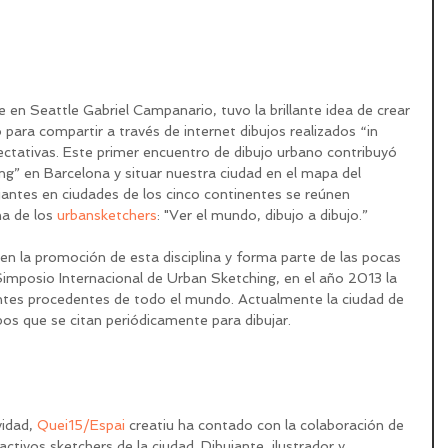
 en Seattle Gabriel Campanario, tuvo la brillante idea de crear 
ara compartir a través de internet dibujos realizados “in 
pectativas. Este primer encuentro de dibujo urbano contribuyó 
ing” en Barcelona y situar nuestra ciudad en el mapa del 
jantes en ciudades de los cinco continentes se reúnen 
a de los 
urbansketchers
: "Ver el mundo, dibujo a dibujo.”
en la promoción de esta disciplina y forma parte de las pocas 
imposio Internacional de Urban Sketching, en el año 2013 la 
ntes procedentes de todo el mundo. Actualmente la ciudad de 
os que se citan periódicamente para dibujar.
idad, 
Quei15/Espai 
creatiu ha contado con la colaboración de 
tivos sketchers de la ciudad. Dibujante, ilustrador y 