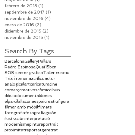
febrero de 2018
(1)
1 entrada
septiembre de 2017
(1)
1 entrada
noviembre de 2016
(4)
4 entradas
enero de 2016
(2)
2 entradas
diciembre de 2015
(2)
2 entradas
noviembre de 2015
(1)
1 entrada
Search By Tags
Barcelona
Gallery
Pallars
Pedro Espinosa
Quei15bcn
SOS sector grafico
Taller creatiu
Tria i remena
acrílico
actor
analogical
art
caricatura
cine
comerç
creativos
còmic
dibuix
dibujo
documental
dones
elparcilallacuna
espaicreatiu
figura
filmar amb mòbil
filmets
fotografia
fotografía
guión
ilustración
interpretació
modernisme
pintura
portrait
proximitat
reportatge
retrat