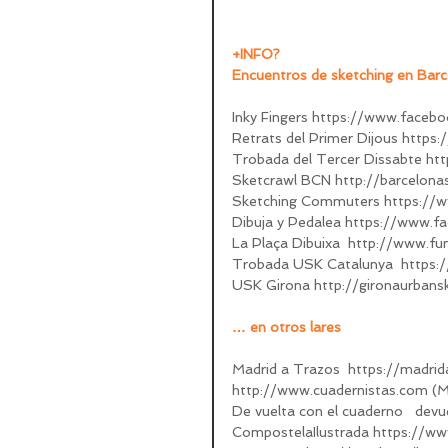
+INFO?
Encuentros de sketching en Bar
Inky Fingers https://www.facebo
Retrats del Primer Dijous https:
Trobada del Tercer Dissabte 
Sketcrawl BCN http://barcelona
Sketching Commuters https://
Dibuja y Pedalea https://www.f
La Plaça Dibuixa  http://www.fu
Trobada USK Catalunya  http
USK Girona http://gironaurbans
… en otros lares
Madrid a Trazos  https://madrid
http://www.cuadernistas.com (M
De vuelta con el cuaderno   dev
CompostelaIlustrada https://ww