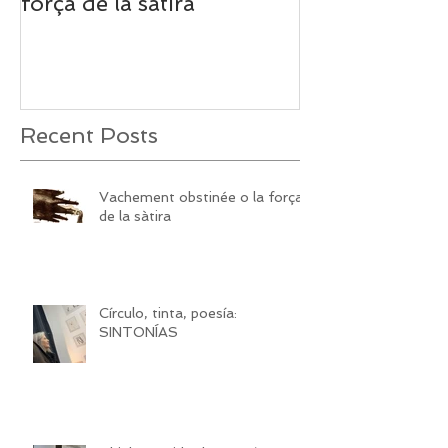
Vachement obstinée o la
Círculo, tinta,
força de la sàtira
SINTONÍAS
Recent Posts
Vachement obstinée o la força
de la sàtira
Círculo, tinta, poesía:
SINTONÍAS