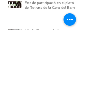
Èxit de participació en el plató
de Retrats de la Gent del Barri 7
Miralls Tatuats, de Xesco
Mercé
Exposició CONfusiones - Art i
Còmic, Pedro Espinosa
Exposició fotogràfica"Des de