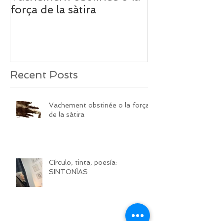
Vachement obstinée o la
Círculo, tinta,
força de la sàtira
SINTONÍAS
Recent Posts
Vachement obstinée o la força
de la sàtira
Círculo, tinta, poesía:
SINTONÍAS