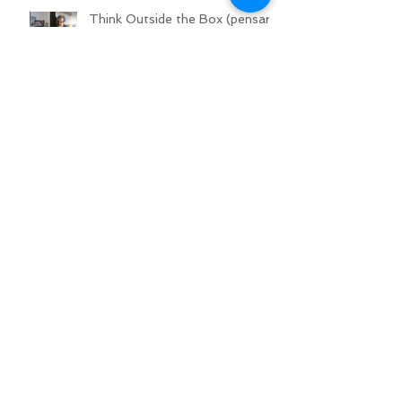
Think Outside the Box (pensar
fora de la caixa)
Exposición SENTENCES en St
Just-le-Martel
RGB7, Art fotogràfic als barris
SENTENCIAS, David Pugliese