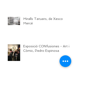
Miralls Tatuats, de Xesco
Mercé
Exposició CONfusiones - Art i
Còmic, Pedro Espinosa
Exposició fotogràfica"Des de
l'ombra, el temps"