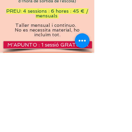
d l'hora de sortida de l'escola)
PREU: 4 sessions : 6 hores : 45 € /
mensuals
.
Taller mensual i continuo.
No es necessita material, ho
incluïm tot.
M'APUNTO : 1 sessió GRATUÏTA
M'APUNTO : 1 mes al taller de VOLUM
CONTACTE