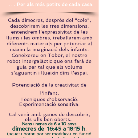
. . . Per als més petits de cada casa.
Cada dimecres, després del "cole",
descobrirem les tres dimensions,
entendrem l'expressivitat de les
llums i les ombres, treballarem amb
diferents materials per potenciar al
màxim la imaginació dels infants.
Coneixereu en Tobor, el nostre
robot intergalàctic que ens farà de
guia per tal que els volums
s'aguantin i llueixin dins l'espai.
Potenciació de la creativitat de
l'infant.
Tècniques d'observació.
Experimentació sensitiva.
Cal venir amb ganes de descobrir,
els ulls ben oberts...
Nens i nenes de 6 a 10 anys
dimecres de 16:45 a 18:15 h.
(aquest horari por ser modificat en funció