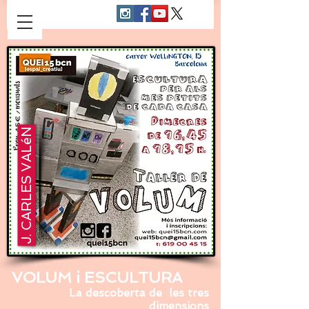
J. CARLES VALéN
VOLUM i ESCULTURA
La descoberta de les tres
dimensions