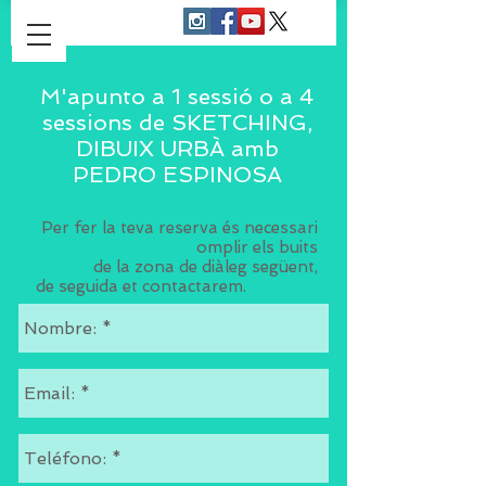
M'apunto a 1 sessió o a 4
sessions de SKETCHING,
DIBUIX URBÀ amb
PEDRO ESPINOSA
Per fer la teva reserva és necessari
omplir els buits
de la zona de diàleg següent,
de seguida et contactarem.