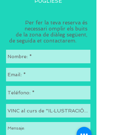
PUGLIESE
Per fer la teva reserva és
necessari omplir els buits
de la zona de diàleg següent,
de seguida et contactarem.