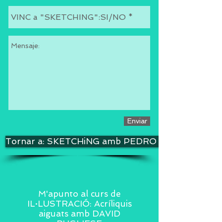
Enviar
Tornar a: SKETCHiNG amb PEDRO ESPINOSA
M'apunto al curs de
IL·LUSTRACIÓ: Acríliquis
aiguats
amb DAVID